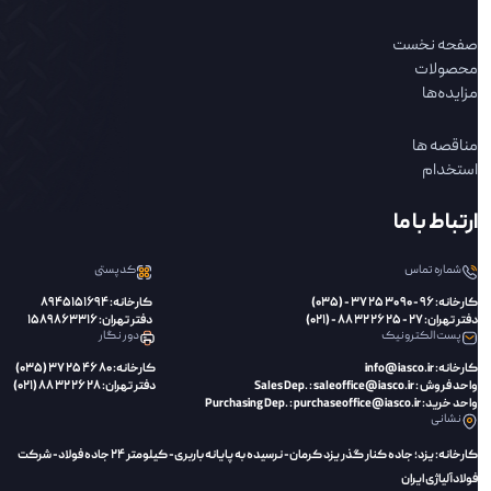
صفحه نخست
محصولات
مزایده‌ها
مناقصه ها
استخدام
ارتباط با ما
شماره تماس
کدپستی
کارخانه: 96 - 90 30 25 37 - (035)
کارخانه: 8945151694
دفتر تهران: 27 - 25 26 32 88 - (021)
دفتر تهران: 1589863316
پست الکترونیک
دور نگار
کارخانه: info@iasco.ir
کارخانه: 80 46 25 37 (035)
واحد فروش : Sales Dep. : saleoffice@iasco.ir
دفتر تهران: 28 26 32 88 (021)
واحد خرید: Purchasing Dep. : purchaseoffice@iasco.ir
نشانی
کارخانه: یزد؛ جاده کنار گذر یزد کرمان- نرسیده به پایانه باربری- کیلومتر 24 جاده فولاد- شرکت
فولادآلیاژی ایران