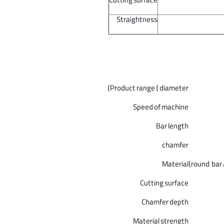
Cutting surface
Straightness
Product range ( diameter)
Speed of machine
Bar length
chamfer
Material
round bar 
Cutting surface
Chamfer depth
Material strength