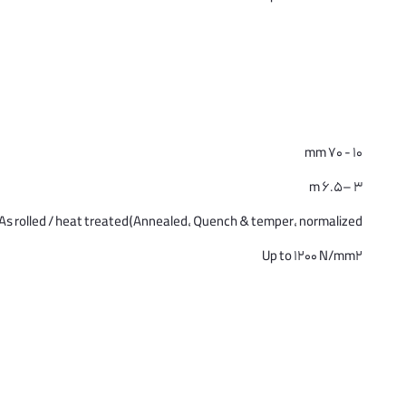
10 - 70 mm
3 –6.5 m
As rolled / heat treated(Annealed, Quench & temper, normalized)
Up to 1200 N/mm2