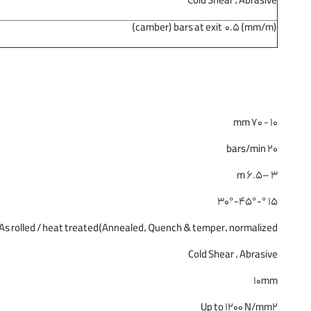
Cold Shear , Abrasive
(camber) bars at exit 0.5 (mm/m)
10 - 70 mm
20 bars/min
3 –6.5 m
15 °-30°-45°
As rolled / heat treated(Annealed, Quench & temper, normalized)
Cold Shear , Abrasive
10mm
Up to 1200 N/mm2