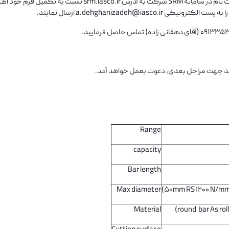
نحوه ارسال مدارک: کلیه متقاضیان در صورت تمایل می بایستی پس ا
را به پست الکترونیکی
a.dehghanizadeh@iasco.ir
ارسال نمایند.
ند جهت مراحل بعدی، دعوت بعمل خواهد آمد.
Range
capacity
Bar length
Max diameter
50mm RS 1200 N/mm
Material
round bar As ro