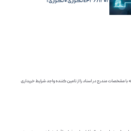
1402/EP36 تکراری 0 تکراری 1
اشین پخ زنی لبه با مشخصات مندرج در اسناد را از تامین کننده واجد شرایط خریداری