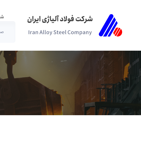
شر
صف
فراخوان - شرکت فولاد آلیاژی ایران(سهامی عام)