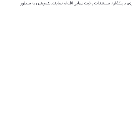
ت نام در سامانه SRM شرکت به آدرس srm.iasco.ir نسبت به تکمیل فرم خوداظهاری، بارگذاری مستندات و ثبت نهایی اقدام نمایند. همچنین به منظور