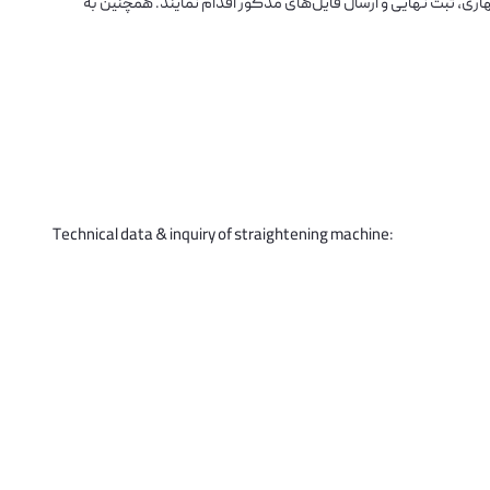
ز ثبت نام در سامانه SRM شرکت به آدرس srm.iasco.ir نسبت به تکمیل فرم خود اظهاری، ثبت نهایی و ارسال فایل‌های مذکور اقدام نمایند. همچنین به
Technical data & inquiry of straightening machine: