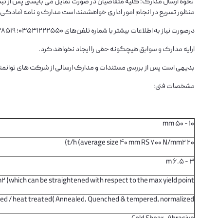
منظور تسریع در انجام امور اداری خواهشمند است مدارک و نامه آمادگی 
درصورت نیاز به اطلاعات بیشتر با شماره تلفن‌های 03531222550؛ 09133538519 (آقای دهقانی زاده) تماس حاصل فرمایید.
ارایه مدارک و سوابق هیچگونه حقی را ایجاد نخواهد کرد.
بدیهی است پس از بررسی مستندات و مدارک ارسالی از شرکت های توانم
مشخصات فنی:
10 - 50 mm
20 t/h (average size 40 mm RS 700 N/mm2)
3 - 6.5 m
2 (which can be straightened with respect to the max yield point)
lled / heat treated( Annealed, Quenched & tempered, normalized)