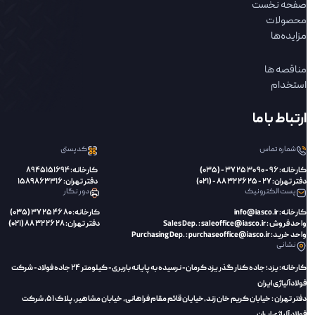
صفحه نخست
محصولات
مزایده‌ها
مناقصه ها
استخدام
ارتباط با ما
شماره تماس
کدپستی
کارخانه: 96 - 90 30 25 37 - (035)
کارخانه: 8945151694
دفتر تهران: 27 - 25 26 32 88 - (021)
دفتر تهران: 1589863316
پست الکترونیک
دور نگار
کارخانه: info@iasco.ir
کارخانه: 80 46 25 37 (035)
واحد فروش : Sales Dep. : saleoffice@iasco.ir
دفتر تهران: 28 26 32 88 (021)
واحد خرید: Purchasing Dep. : purchaseoffice@iasco.ir
نشانی
کارخانه: یزد؛ جاده کنار گذر یزد کرمان- نرسیده به پایانه باربری- کیلومتر 24 جاده فولاد- شرکت
فولادآلیاژی ایران
دفتر تهران : خیابان کریم خان زند،‌خیایان قائم مقام فراهانی، خیابان مشاهیر، پلاک 51، شرکت
فولاد آلیاژی ایران