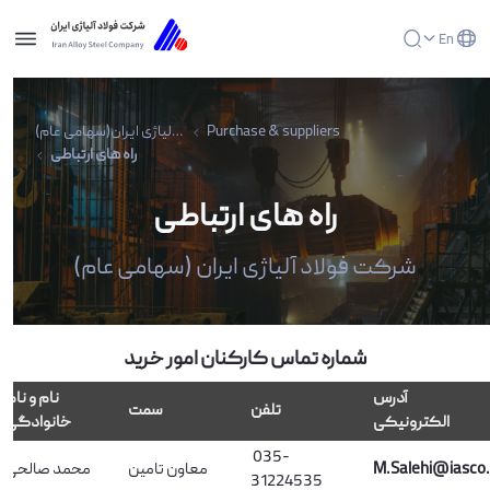
En
راه های ارتباطی - شرکت فولاد آلیاژی ایران(سهامی
عام)
شرکت فولاد آلیاژی ایران(سهامی عام)
Purchase & suppliers
راه های ارتباطی
راه های ارتباطی
شرکت فولاد آلیاژی ایران (سهامی عام)
شماره تماس کارکنان امور خرید
آدرس
نام و نام
تلفن
سمت
الکترونیکی
خانوادگی
035-
محمد صالحی
معاون تامین
M.Salehi@iasco.
31224535