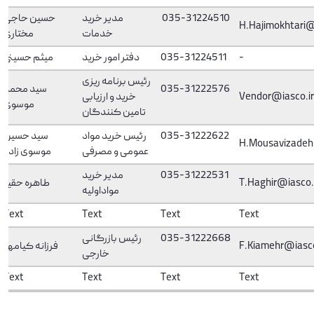
حسین حاجی
مدیر خرید
035-31224510
H.Hajimokhtari@
خدمات
مختاری
میثم حسینی
دفتر امور خرید
035-31224511
-
رئیس برنامه ریزی
سید محمد
035-31222576
خرید و ارزیابی
Vendor@iasco.ir
موسوی
تامین کنندگان
سید حسین
رئیس خرید مواد
035-31222622
H.Mousavizadeh
عمومی و مصرفی
موسوی زاده
مدیر خرید
035-31222531
طاهره حقیر
T.Haghir@iasco.
مواداولیه
Text
Text
Text
Text
رئیس بازرگانی
035-31222668
فرزانه کیامهر
F.Kiamehr@iasco
خارجی
Text
Text
Text
Text