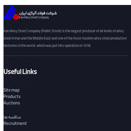
شرکت فولاد آلیاژی ایران
Iran Alloy Steel Company
Iran Alloy Steel Company (Public Stock) is the largest producer of all kinds of alloy
steel in Iran and the Middle East and one of the most modern alloy steel production
factories in the world, which was put into operation in 1378.
Useful Links
Site map
Products
Auctions
مناقصه ها
Recruitment