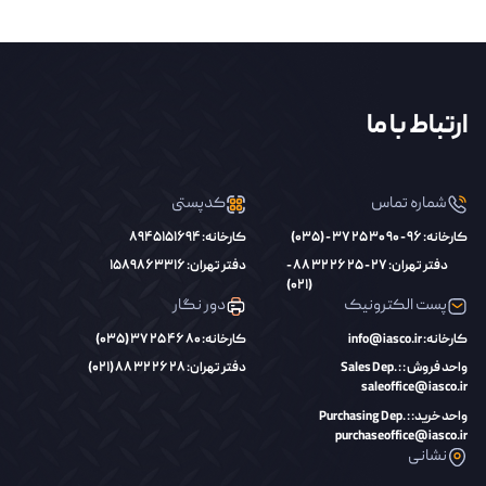
ارتباط با ما
شماره تماس
کدپستی
کارخانه: 96 - 90 30 25 37 - (035)
کارخانه: 8945151694
دفتر تهران: 27 - 25 26 32 88 -
دفتر تهران: 1589863316
(021)
پست الکترونیک
دور نگار
کارخانه: info@iasco.ir
کارخانه: 80 46 25 37 (035)
واحد فروش : Sales Dep. :
دفتر تهران: 28 26 32 88 (021)
saleoffice@iasco.ir
واحد خرید: Purchasing Dep. :
purchaseoffice@iasco.ir
نشانی