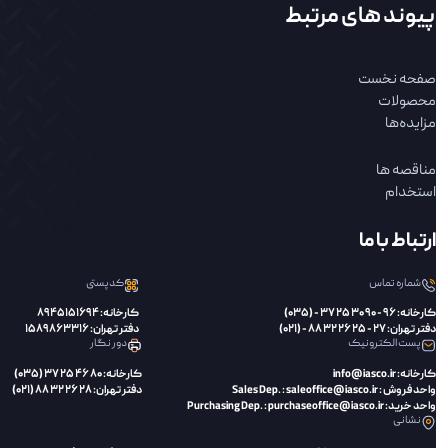
پیوند های مرتبط
صفحه نخست
محصولات
مزایده‌ها
مناقصه ها
استخدام
ارتباط با ما
شماره تماس
کدپستی
کارخانه: 96 - 90 30 25 37 - (035)
کارخانه: 8945151694
دفتر تهران: 27 - 25 26 32 88 - (021)
دفتر تهران: 1589863316
پست الکترونیک
دور نگار
کارخانه: info@iasco.ir
کارخانه: 80 46 25 37 (035)
واحد فروش : Sales Dep. : saleoffice@iasco.ir
دفتر تهران: 28 26 32 88 (021)
واحد خرید: Purchasing Dep. : purchaseoffice@iasco.ir
نشانی